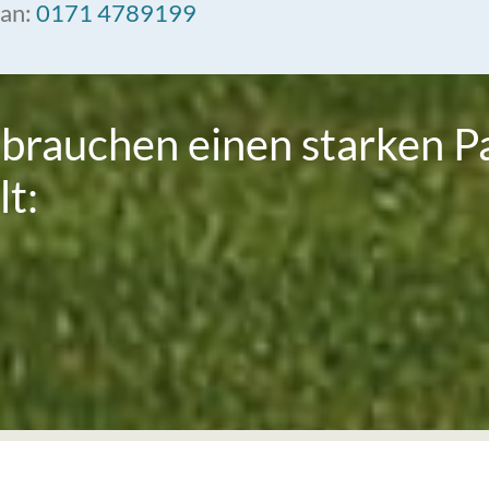
 an:
0171 4789199
brauchen einen starken Pa
lt: