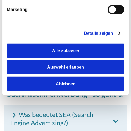
Maßgeschneiderte Kampagnen unserer SEA Experten
sorgen für maximale Präsenz und einer optimalen
Marketing
Platzierung.
weitere Informationen
Details zeigen
Alle zulassen
Jetzt Rolf Thiemann anrufen
Auswahl erlauben
Ablehnen
Suchmaschinenwerbung - so geht´s:
Was bedeutet SEA (Search
Engine Advertising?)