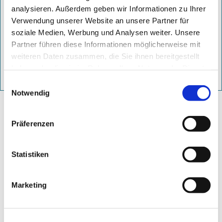
analysieren. Außerdem geben wir Informationen zu Ihrer
Maßgeschneiderte Kampagnen unserer Social Media
Verwendung unserer Website an unsere Partner für
Agentur sorgen für maximale Präsenz auf Ihren Social Media
soziale Medien, Werbung und Analysen weiter. Unsere
Kanälen.
Partner führen diese Informationen möglicherweise mit
weiteren Daten zusammen, die Sie ihnen bereitgestellt
haben oder die sie im Rahmen Ihrer Nutzung der Dienste
weitere Informationen
gesammelt haben.
Einwilligungsauswahl
Notwendig
Jetzt [Name] anrufen
Präferenzen
Statistiken
Social Media Marketing - so geht´s:
Marketing
Was ist Social Media Marketing?