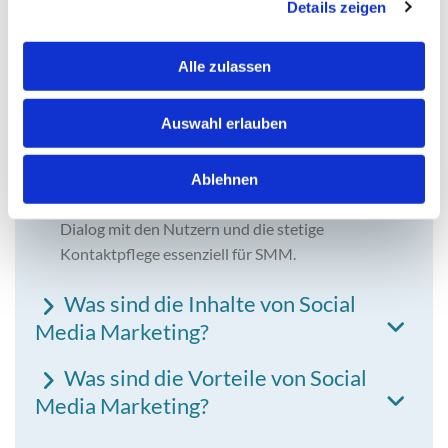
Social Media Marketing (SMM) meint alle
Details zeigen
Maßnahmen in den sozialen Medien, wie
Instagram oder Facebook, die dazu beitragen,
Alle zulassen
die Unternehmensziele zu erreichen.
Dabei beinhaltet Social Media Marketing
Auswahl erlauben
sowohl das Schalten von bezahlten Anzeigen als
auch die Erstellung und Veröffentlichung
organischer Beiträge. Anders als bei den
Ablehnen
meisten Onlinemarketing Maßnahmen, ist der
Dialog mit den Nutzern und die stetige
Kontaktpflege essenziell für SMM.
Was sind die Inhalte von Social
Media Marketing?
Was sind die Vorteile von Social
Media Marketing?