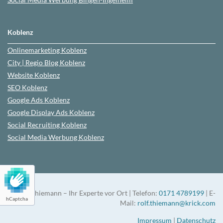
Koblenz
Onlinemarketing
Koblenz
City | Regio Blog
Koblenz
Website
Koblenz
SEO
Koblenz
Google Ads
Koblenz
Google Display Ads Koblenz
Social Recruiting
Koblenz
Social Media Werbung
Koblenz
Rolf Thiemann – Ihr Experte vor Ort | Telefon:
0171 4789199
| E-
hCaptcha
Mail:
rolf.thiemann@krick.com
Impressum
|
Datenschutz