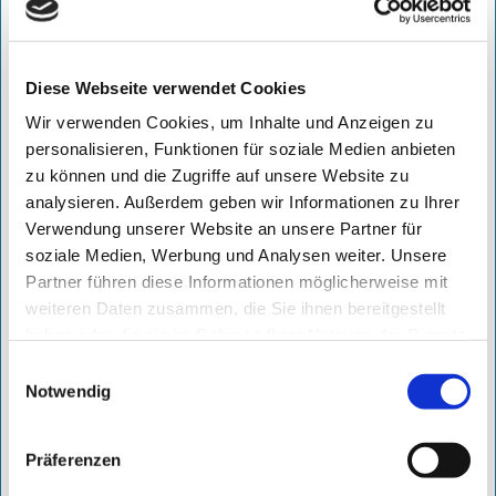
Diese Webseite verwendet Cookies
Wir verwenden Cookies, um Inhalte und Anzeigen zu
personalisieren, Funktionen für soziale Medien anbieten
zu können und die Zugriffe auf unsere Website zu
analysieren. Außerdem geben wir Informationen zu Ihrer
Verwendung unserer Website an unsere Partner für
soziale Medien, Werbung und Analysen weiter. Unsere
ab 700,- €
/ Monat
Partner führen diese Informationen möglicherweise mit
weiteren Daten zusammen, die Sie ihnen bereitgestellt
zzgl. 299,- € einmaliges Setup
haben oder die sie im Rahmen Ihrer Nutzung der Dienste
inkl. Profilerstellung
gesammelt haben.
Einwilligungsauswahl
Notwendig
DAUERHAFTER ERFOLG MIT MAXIMALER
SICHTBARKEIT
Präferenzen
Maßgeschneiderte Kampagnen unserer Social Media